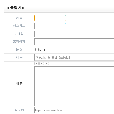
:: 글답변 ::
이 름
패스워드
이메일
홈페이지
옵 션
html
제 목
내 용
링크 #1