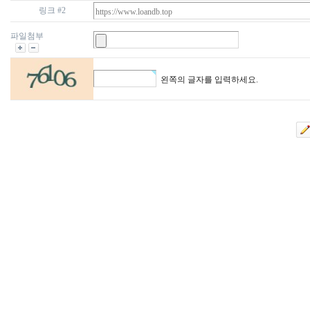
링크 #2
파일첨부
왼쪽의 글자를 입력하세요.
대
출
DB
돔
클
럽
DOMCLUB.top
출
장
파
란
출
장
마
사