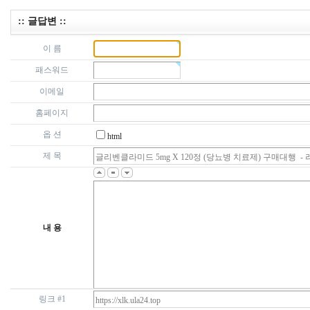
:: 글답변 ::
이 름
패스워드
이메일
홈페이지
옵 션
html
제 목
내 용
링크 #1