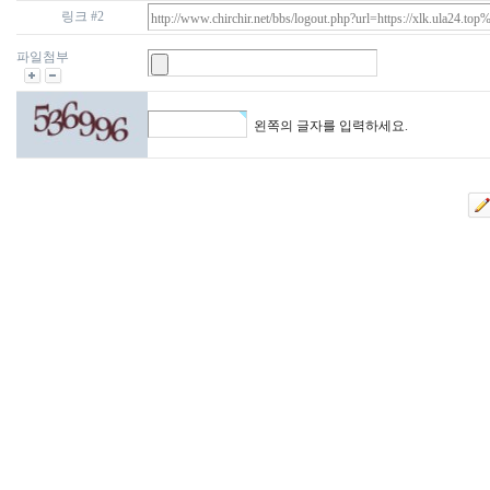
링크 #2
파일첨부
왼쪽의 글자를 입력하세요.
대
출
DB
돔
클
럽
DOMCLUB.top
출
장
파
란
출
장
마
사