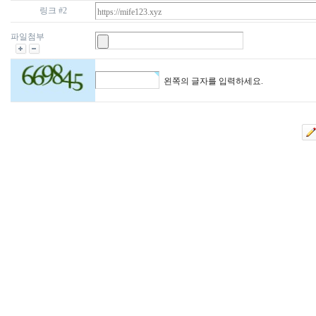
링크 #2
파일첨부
왼쪽의 글자를 입력하세요.
대
출
DB
돔
클
럽
DOMCLUB.top
출
장
파
란
출
장
마
사