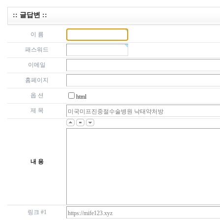
:: 글답변 ::
이 름
패스워드
이메일
홈페이지
옵 션
html
제 목
내 용
링크 #1