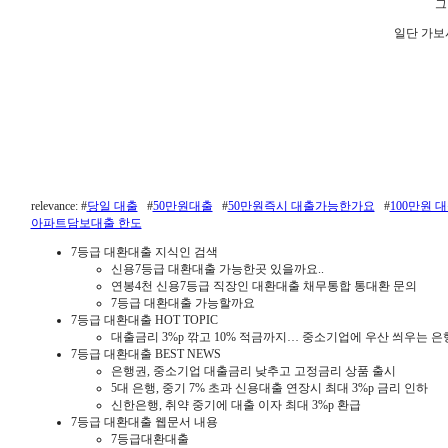
그
일단 가보
relevance: #
당일 대출
#
50만원대출
#
50만원즉시 대출가능한가요
#
100만원 
아파트담보대출 한도
7등급 대환대출 지식인 검색
신용7등급 대환대출 가능한곳 있을까요..
연봉4천 신용7등급 직장인 대환대출 채무통합 통대환 문의
7등급 대환대출 가능할까요
7등급 대환대출 HOT TOPIC
대출금리 3%p 깎고 10% 적금까지… 중소기업에 우산 씌우는 은
7등급 대환대출 BEST NEWS
은행권, 중소기업 대출금리 낮추고 고정금리 상품 출시
5대 은행, 중기 7% 초과 신용대출 연장시 최대 3%p 금리 인하
신한은행, 취약 중기에 대출 이자 최대 3%p 환급
7등급 대환대출 웹문서 내용
7등급대환대출