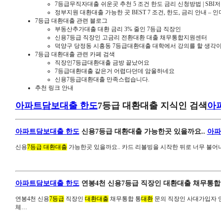
7등급무직자대출 쉬운곳 추천 5 조건 한도 금리 신청방법 | SB
정부지원 대환대출 가능한 곳 BEST 7 조건, 한도, 금리 안내 –
7등급 대환대출 관련 블로그
부동산추가대출 대환 금리 3% 줄인 7등급 직장인
신용7등급 직장인 고금리 전환대환 대출 채무통합지원센터
덕양구 당정동 시흥동 7등급대환대출 대학에서 강의를 할 생각
7등급 대환대출 관련 카페 검색
직장인7등급대환대출 금방 끝났어요
7등급대환대출 같은거 어렵다던데 암울하네요
신용7등급대환대출 만족스럽습니다.
추천 링크 안내
아파트담보대출 한도
7등급 대환대출 지식인 검색
아
아파트담보대출 한도
신용7등급 대환대출 가능한곳 있을까요..
아파
신용
7등급 대환대출
가능한곳 있을까요.. 카드 리볼빙을 시작한 뒤로 너무 불
아파트담보대출 한도
연봉4천 신용7등급 직장인 대환대출 채무통합
연봉4천 신용
7등급
직장인
대환대출
채무통합 통
대환
문의 직장인 사대가입자 연
체…