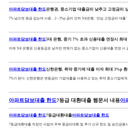
아파트담보대출 한도
은행권, 중소기업 대출금리 낮추고 고정금리 
7% 넘으면 원금 갚는데 사용…2∼3%p 금리 인하 5대은행, ‘안심 고정금리 
아파트담보대출 한도
5대 은행, 중기 7% 초과 신용대출 연장시 최대
이에 5대 은행은 신용등급은 낮지만 연체가 없는 중소기업이 신용대출 연장 시 
아파트담보대출 한도
신한은행, 취약 중기에 대출 이자 최대 3%p 
7%가 된다. 신한은행은 변동금리 기업대출을 사용하고 있는 취약 중소기업에게
아파트담보대출 한도
7등급 대환대출 웹문서 내용
아
아파트담보대출 한도
7등급대환대출
아파트담보대출 한도
7등급대환대출 직장인 사업자 주부 중금리대환 및 추가 신규 한도 및 승인금융