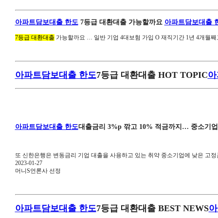
아파트담보대출 한도
7등급 대환대출 가능할까요
아파트담보대출 
7등급 대환대출
가능할까요 … 일반 기업 4대보험 가입 O 재직기간 1년 4개월째고
아파트담보대출 한도
7등급 대환대출 HOT TOPIC
아
아파트담보대출 한도
대출금리 3%p 깎고 10% 적금까지… 중소기
또 신한은행은 변동금리 기업 대출을 사용하고 있는 취약 중소기업에 낮은 고정금
2023-01-27
머니S언론사 선정
아파트담보대출 한도
7등급 대환대출 BEST NEWS
아