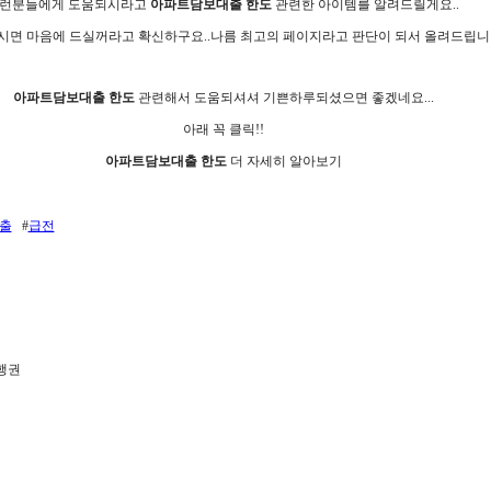
런분들에게 도움되시라고
아파트담보대출 한도
관련한 아이템를 알려드릴게요..
시면 마음에 드실꺼라고 확신하구요..나름 최고의 페이지라고 판단이 되서 올려드립니
아파트담보대출 한도
관련해서 도움되셔셔 기쁜하루되셨으면 좋겠네요...
아래 꼭 클릭!!
아파트담보대출 한도
더 자세히 알아보기
대출
#
급전
행권