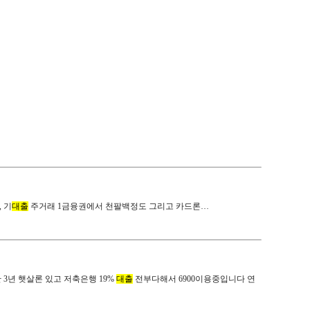
, 기
대출
주거래 1금융권에서 천팔백정도 그리고 카드론…
년 햇살론 있고 저축은행 19%
대출
전부다해서 6900이용중입니다 연