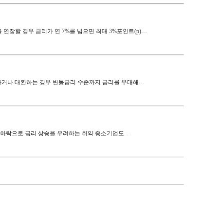
연장할 경우 금리가 연 7%를 넘으면 최대 3%포인트(p)…
청하거나 대환하는 경우 변동금리 수준까지 금리를 우대해…
급 하락으로 금리 상승을 우려하는 취약 중소기업도…