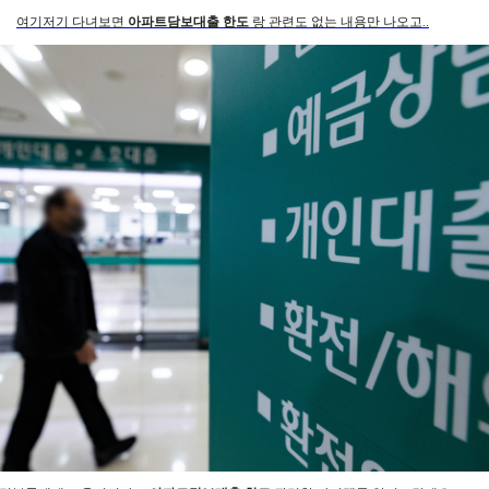
여기저기 다녀보면
아파트담보대출 한도
랑 관련도 없는 내용만 나오고..