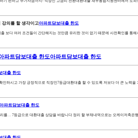
 관리하기 편하고 추가자금까지! 직장인 고금리 전환대환대출 채무통합지원센터에서 도
 강의를 할 생각이고
아파트담보대출 한도
대출 보다 여러 조건들이 간단해지는 것만큼 유리한 것이 없기 때문에 사전확인를 통
아파트담보대출 한도
아파트담보대출 한도
보대출 한도
확인하시고 가장 긍정적으로 직장인7등급대환대출 할 수 있도록 저보다 더 큰 노력을
아파트담보대출 한도
리를… 7등급으로 대환대출 상담을 바랍니다 정리 할 부채내역으로는 오케이저축은행 
보대출 한도