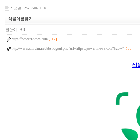
작성일 : 25-12-06 09:18
식물이름찾기
글쓴이 :
AD
https://powernnews.com
[117]
http://www.chirchir.net/bbs/logout.php?url=https://powernnews.com%23@/
[133]
식