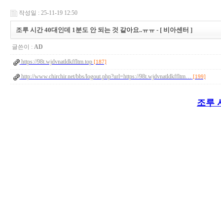
작성일 : 25-11-19 12:50
조루 시간 40대인데 1분도 안 되는 것 같아요..ㅠㅠ - [ 비아센터 ]
글쓴이 :
AD
https://98t.wjdvnatldkffltm.top
[187]
http://www.chirchir.net/bbs/logout.php?url=https://98t.wjdvnatldkffltm…
[199]
조루 