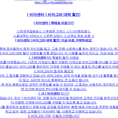
https://98t.wjdvnatldkffltm.top
[ 비아센터 ] 비아그라 대박 할인!
[ 비아센터 ]
퀵배송 바로가기
☆전국무료배송☆ ☆투명한 가격☆ ☆1+1이벤트중☆
☆끝내주는 서비스☆ ☆편한 상담☆ ☆고객님 정보 보호 ☆
[ 비아센터 ]
비아그라 대박 할인! 지금 바로 구매하세요!
이후에 접어들면서 점차 자신감을 잃고, 그로 인해 스트레스를 받는 경우가 많습니다. 
 비아그라 대박 할인 이벤트를 진행 중입니다. 이 기회를 놓치지 마시고, 지금 바로 
1.
[ 비아센터 ]
의 특별한 할인 이벤트
벤트를 마련했습니다. 기존의 가격보다 훨씬 저렴한 가격으로 비아그라를 만나볼 수 있
것이 좋습니다. 비아그라를 합리적인 가격에 구매할 수 있는 절호의 찬스를 놓치지 마세
2. 비아그라의 효과와 필요성
여 그 효과를 경험하고 있습니다. 비아그라는 성적 자극을 받을 때 성기 내 혈류를 증
지 않고, 심리적 자신감 회복에도 큰 도움이 됩니다.
 한 번의 복용으로도 성적인 만족도를 높일 수 있으며, 그 효과는 사용자의 개인적인 
한 순간에 최상의 컨디션을 유지할 수 있습니다.
3. 왜
[ 비아센터 ]
인가?
는 많습니다. 우선, [ 비아센터 ]은 정품 비아그라만을 취급하여 고객의 건강을 최우선
더 저렴한 가격에 비아그라를 구매할 수 있도록 돕고 있습니다.
버시를 철저하게 보호하기 위해 비밀 포장을 제공하며, 빠른 배송 서비스로 주문한 제품
하고 있어, 많은 고객들이 [ 비아센터 ]을 신뢰하고 이용하고 있습니다.
4. 비아그라 구매, 이렇게 간편합니다!