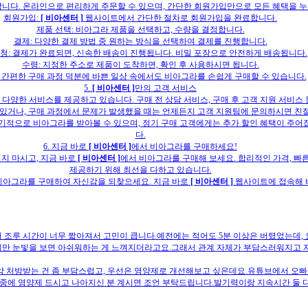
니다. 온라인으로 편리하게 주문할 수 있으며, 간단한 회원가입만으로 모든 혜택을 누
회원가입:
[ 비아센터 ]
웹사이트에서 간단한 절차로 회원가입을 완료합니다.
제품 선택: 비아그라 제품을 선택하고, 수량을 결정합니다.
결제: 다양한 결제 방법 중 원하는 방식을 선택하여 결제를 진행합니다.
청: 결제가 완료되면, 신속한 배송이 진행됩니다. 비밀 포장으로 안전하게 배송됩니다.
수령: 지정한 주소로 제품이 도착하면, 확인 후 사용하시면 됩니다.
 간편한 구매 과정 덕분에 바쁜 일상 속에서도 비아그라를 손쉽게 구매할 수 있습니다.
5.
[ 비아센터 ]
만의 고객 서비스
해 다양한 서비스를 제공하고 있습니다. 구매 전 상담 서비스, 구매 후 고객 지원 서비스
 있거나, 구매 과정에서 문제가 발생했을 때는 언제든지 고객 지원팀에 문의하시면 친
기적으로 비아그라를 받아볼 수 있으며, 정기 구매 고객에게는 추가 할인 혜택이 주어
다.
6. 지금 바로
[ 비아센터 ]
에서 비아그라를 구매하세요!
지 마시고, 지금 바로
[ 비아센터 ]
에서 비아그라를 구매해 보세요. 합리적인 가격, 빠른
제공하기 위해 최선을 다하고 있습니다.
비아그라를 구매하여 자신감을 되찾으세요. 지금 바로
[ 비아센터 ]
웹사이트에 접속해 
들어서 조루 시간이 너무 짧아져서 고민이 큽니다.예전에는 적어도 5분 이상은 버텼었는데
만 눈빛을 보면 아쉬워하는 게 느껴지더라고요.그래서 관계 자체가 부담스러워지고 
 약 처방받는 건 좀 부담스럽고, 우선은 영양제로 개선해보고 싶은데요.유튜브에서 오
분들 중에 영양제 드시고 나아지신 분 계시면 조언 부탁드립니다.발기력이랑 지속시간 둘