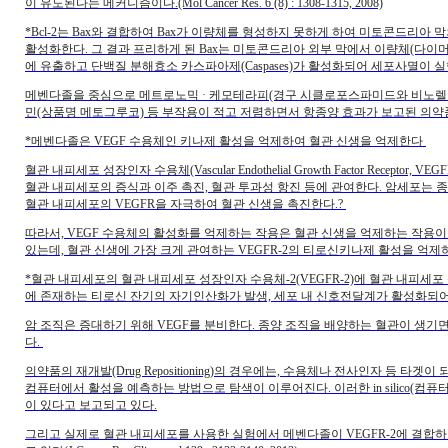
이 유도된다는 메커니즘이다.(Mol Cancer Res. 6 (8) : 1308-1315, 2008)
*Bcl-2는 Bax와 결합하여 Bax가 이량체를 형성하지 못하게 하여 미토콘드리아
활성화한다. 그 결과 프리하게 된 Bax는 미토콘드리아 외부 막에서 이량체(다
에 유출하고 단백질 분해효소 카스파아제(Caspases)가 활성화되어 세포사멸이 
메벤다졸을 중심으로 메트로노믹 · 케모테라피(경구 시클로포스파미드와 비노렐빈의
민(상품명 메토그루코) 등 부작용이 적고 저렴하면서 항종양 효과가 보고된 의약
*메벤다졸은 VEGF 수용체인 키나제 활성을 억제하여 혈관 신생을 억제한다
혈관 내피세포 성장인자 수용체(Vascular Endothelial Growth Factor Re
혈관 내피세포의 증식과 이주 촉진, 혈관 투과성 항진 등에 관여한다. 암세포는 종
혈관 내피세포의 VEGFR을 자극하여 혈관 신생을 촉진한다.?
따라서, VEGF 수용체의 활성화를 억제하는 작용은 혈관 신생을 억제하는 작용이
있는데, 혈관 신생에 가장 크게 관여하는 VEGFR-2의 티로신키나제 활성을 억
*혈관 내피세포의 혈관 내피세포 성장인자 수용체-2(VEGFR-2)에 혈관 내피세포
에 존재하는 티로신 잔기의 자기인산화가 발생, 세포 내 신호전달계가 활성화되어
암 조직은 증대하기 위해 VEGF를 분비한다. 종양 조직을 배양하는 혈관이 생기면
다.
의약품의 재개발(Drug Repositioning)의 경우에는, 수용체나 전사인자 등 
컴퓨터에서 활성을 예측하는 방법으로 탐색이 이루어진다. 이러한 in silico(컴
이 있다고 보고되고 있다.
그리고 실제로 혈관 내피세포를 사용한 실험에서 메벤다졸이 VEGFR-2에 결합하