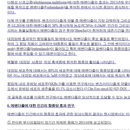
다형성 신경교종(glioblastoma multiforme)에 대한 메벤다졸의 효과는 2
해할 목적으로 펜벤다졸(Fenbendazole)을 투여한 쥐에서 이식한 종양이 증
이다.
더욱 연구를 진행하여, 벤즈이미다졸계 약물 중 메벤다졸이 가장 강력하게 그리
주 GL261에 대한 메벤다졸의 50% 증식억제 농도(IC50)는 0.24μM, 인간의 그
식하는 동물실험에서 메벤다졸의 경구 투여(50mg/kg)가 현저하게 생존기간을 연장시킨(63% 정
대장암에 효과적인 항암물질의 탐색에서도 메벤다졸이 후보 물질로 확인되었다. 이 연
하여 그 항암 작용이 고려되어 64종류의 물질이 후보로 올랐다. 그 안에 벤지미다졸(benzimid
azole) 펜벤다졸(fenbendazole)이 들어있고 특히 메벤다졸과 알벤다졸의 항
험에 바로 투입할 수 있기 때문이었다고 한다.
백혈병, 대장암, 뇌종양, 악성 흑색종에 현저한 항종양 활성을 나타냈다.
대장암 세포주에 대해서는 80%의 세포주에 대해 메벤다졸이 항종양효과를 나타냈다. 5종류의
0은 어느 대장암 세포에서도 5μM 이하였고, 정상세포에 대해서는 세포 독성이 
항암제 내성 유방암 세포주(SKBr-3)를 이용한 연구에서는 벤즈이미다졸계 약물이
도에서 유방암 세포의 생존율을 63.1% 감소시켰다.(J Clin Exp oncol 02 (02) DOI : 10.41
개 골육종 세포를 이용한 연구에서도 메벤다졸은 임상적으로 도달할 수 있는 농
6. 메벤다졸에 대한 인간의 항종양 효과 연구
메벤다졸의 인간에서의 항종양 효과에 관한 임상시험의 결과는 현시점에서는 아직
① 전이된 부신피질암이 장기간 억제된 증례가 2011년에 보고되었다.