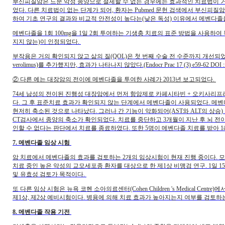
부신피질암은 드문 악성 종양으로 절제할 수 없는 경우에는 효과적인 치료법이 거
었다. 다른 치료법이 없는 단계가 되어, 환자는 Pubmed 문헌 검색에서 부신
하여 기초 연구의 결과와 비교적 안전성이 높다는(낮은 독성) 이유에서 메벤다졸
메벤다졸을 1회 100mg을 1일 2회 투여하는 기생충 치료의 표준 방법을 사용하
지지 않는)이 인정되었다.
부작용은 거의 확인되지 않고 삶의 질(QOL)은 첫 번째 수술 전 수준까지 개선되
verolimus)를 추가했지만, 효과가 나타나지 않았다.(Endocr Prac 17 (3) e59-62 DOI : 10
② 다른 예는 대장암의 전이에 메벤다졸을 투여한 사례가 2013년 보고되었다.
74세 남성의 전이된 진행성 대장암에서 먼저 항암제로 카페시타빈 + 오키사리프라틴 
다. 그 후 표준치료 효과가 확인되지 않는 단계에서 메벤다졸이 사용되었다. 메벤
현저히 축소된 것으로 나타났다. 그러나 간 기능이 악화되어(AST와 ALT의 상
CT검사에서 종양의 축소가 확인되었다. 치료를 중단하고 3개월이 지난 후 뇌 
인할 수 없다는 판단에서 치료를 종료하였다. 또한 5명이 메벤다졸 치료를 받아 1례에서 부분 축
7. 메벤다졸 임상 시험
암 치료에서 메벤다졸의 효과를 검토하는 2개의 임상시험이 현재 진행 중이다.
치료 중인 높은 악성의 교모세포종 환자를 대상으로 한 제1상 비맹검 연구. 1일 15
및 유효성 검토가 목적이다.
또 다른 임상 시험은 뉴욕 코헨 소아의료센터(Cohen Children 's Medical
제1상, 제2상 예비시험이다. 병용에 의해 치료 효과가 높아지는지 여부를 검토하는 것
8. 메벤다졸 작용 기전