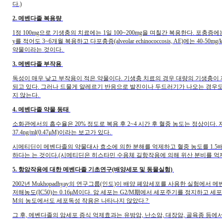
다.)
2. 메벤다졸 복용량
1정 100mg으로 기생충의 치료에는 1일 100~200mg을 며칠간 복용한다. 포충증에는 장기간 
y를 적어도 3~6개월 복용하고 다포충증(alveolar echinococcosis, AE)에는 4
약물이라는 것이다.
3. 메벤다졸 부작용
독성이 매우 낮고 부작용이 적은 약물이다. 기생충 치료의 경우 대량의 기생충이 
되고 있다. 그러나 드물게 알레르기 반응으로 발진이나 두드러기가 나오는 경우도 
지 않는다.
4. 메벤다졸 약물 동태
소화관에서의 흡수율은 20% 정도로 복용 후 2~4 시간 후 혈중 농도는 정상이다. 
37.4ng/ml(0.47μM)이라는 보고가 있다.
시메티딘이 메벤다졸의 약물대사 효소에 의한 분해를 억제하고 혈중 농도를 1.5
하다는 는 것이다.(시메티딘은 히스타민 수용체 길항작용에 의해 위산 분비를 억
5. 항암작용에 대한 메벤다졸 기초연구(배양세포 및 동물실험)
2002년 Mukhopadhyay의 연구그룹(인도)이 배양 폐암세포를 사용한 실험에서
저해농도(IC50)는 0.16μM이다. 암 세포는 G2/M期에서 세포주기를 정지하고
M의 농도에서도 세포독성 작용은 나타나지 않았다.?
그 후, 메벤다졸의 암세포 증식 억제효과는 유방암, 난소암, 대장암, 골육종 등에서도 