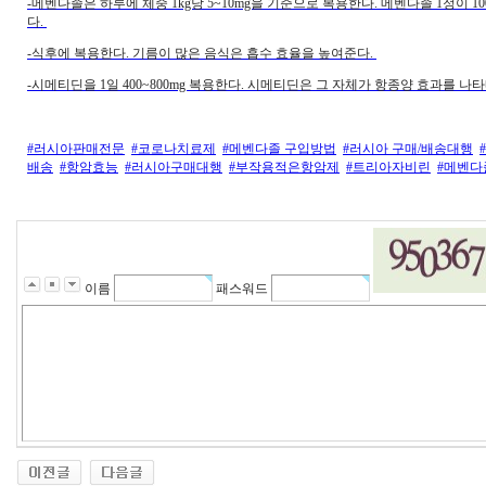
-메벤다졸은 하루에 체중 1kg당 5~10mg을 기준으로 복용한다. 메벤다졸 1정이 10
다.
-식후에 복용한다. 기름이 많은 음식은 흡수 효율을 높여준다.
-시메티딘을 1일 400~800mg 복용한다. 시메티딘은 그 자체가 항종양 효과를
#러시아판매전문
#코로나치료제
#메벤다졸 구입방법
#러시아 구매/배송대행
배송
#항암효능
#러시아구매대행
#부작용적은항암제
#트리아자비린
#메벤다
이름
패스워드