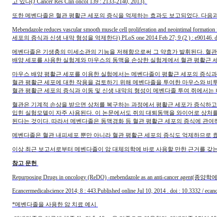
고 있다(J Cancer Res Clin oncol 139 : 2133-2140, 2013).
또한 메벤다졸은 혈관 평활근 세포의 증식을 억제하는 효과도 보고되었다. 다음과
Mebendazole reduces vascular smooth muscle cell proliferation and neoint
세포의 증식과 신생 내막 형성을 억제한다) PLoS one 2014 Feb 27; 9 (2 ) : e90146. doi : 10.
메벤다졸은 기생충의 미세소관의 기능을 저해함으로써 그 약효가 발휘된다. 혈관
배양 세포를 사용한 실험계와 마우스의 동맥을 손상한 실험계에서 혈관 평활근 
마우스 배양 평활근 세포를 이용한 실험에서는 메벤다졸이 평활근 세포의 증식과 
혈관 평활근 세포에 대한 작용을 검토하기 위해 메벤다졸을 투여한 마우스와 비투
혈관 평활근 세포의 증식과 이동 및 신생 내막의 형성이 메벤다졸 투여 쥐에서는
혈관은 기계적 손상을 받으면 상처를 복구하는 과정에서 평활근 세포가 증식하고
입힌 실험모델이 자주 사용된다. 이 논문에서도 쥐의 대퇴동맥을 와이어로 상처
된다는 것이다. 따라서 메벤다졸은 동맥경화 등 혈관 평활근 세포의 증식에 관여
메벤다졸은 혈관 내피세포 뿐만 아니라 혈관 평활근 세포의 증식도 억제하므로 효
이상 최근 보고서로부터 메벤다졸이 암 대체의학에 바로 사용할 만한 근거를 갖는
참고 문헌
Repurposing Drugs in oncology (ReDO) -mebendazole as an anti-canc
Ecancermedicalscience 2014; 8 : 443.Published online Jul 10, 2014 . doi : 10.3332 / eca
*메벤다졸을 사용한 암 치료 예시