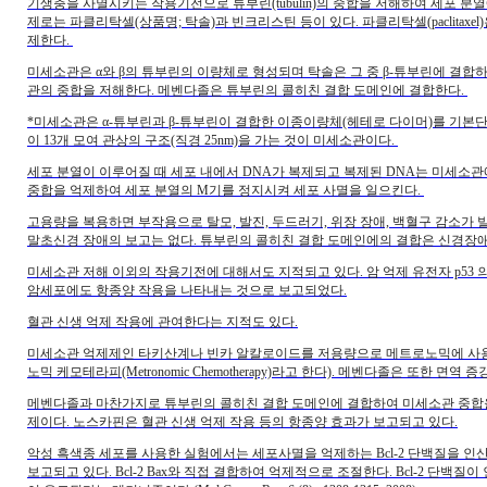
기생충을 사멸시키는 작용기전으로 튜부린(tubulin)의 중합을 저해하여 세포 
제로는 파클리탁셀(상품명; 탁솔)과 빈크리스틴 등이 있다. 파클리탁셀(paclitaxe
제한다.
미세소관은 α와 β의 튜부린의 이량체로 형성되며 탁솔은 그 중 β-튜부린에 결
관의 중합을 저해한다. 메벤다졸은 튜부린의 콜히친 결합 도메인에 결합한다.
*미세소관은 α-튜부린과 β-튜부린이 결합한 이종이량체(헤테로 다이머)를 기본
이 13개 모여 관상의 구조(직경 25nm)을 가는 것이 미세소관이다.
세포 분열이 이루어질 때 세포 내에서 DNA가 복제되고 복제된 DNA는 미세소
중합을 억제하여 세포 분열의 M기를 정지시켜 세포 사멸을 일으킨다.
고용량을 복용하면 부작용으로 탈모, 발진, 두드러기, 위장 장애, 백혈구 감소가 
말초신경 장애의 보고는 없다. 튜부린의 콜히친 결합 도메인에의 결합은 신경장애
미세소관 저해 이외의 작용기전에 대해서도 지적되고 있다. 암 억제 유전자 p53
암세포에도 항종양 작용을 나타내는 것으로 보고되었다.
혈관 신생 억제 작용에 관여한다는 지적도 있다.
미세소관 억제제인 타키산계나 빈카 알칼로이드를 저용량으로 메트로노믹에 사용
노믹 케모테라피(Metronomic Chemotherapy)라고 한다). 메벤다졸은 또한 면역
메벤다졸과 마찬가지로 튜부린의 콜히친 결합 도메인에 결합하여 미세소관 중합
제이다. 노스카핀은 혈관 신생 억제 작용 등의 항종양 효과가 보고되고 있다.
악성 흑색종 세포를 사용한 실험에서는 세포사멸을 억제하는 Bcl-2 단백질을 
보고되고 있다. Bcl-2 Bax와 직접 결합하여 억제적으로 조절한다. Bcl-2 단백