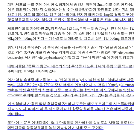
폐암 세포를 누드 쥐에 이식한 실험계에서 종양의 직경이 3mm 정도 성장한 다음
이 인정되었다. 기타 쥐 실험에서는 비슷한 항종양효과가 확인되고 있다. 쥐의 꼬
하고 21일 이후 약 300개의 폐 전이가 확인되었지만 메벤다졸 1mg을 격일로 
항종양효과를 보이지 않았다. 또한 이 동물실험에서 부작용은 전혀 나타나지 않았
체표면적으로 환산하면 20g의 마우스 1일 1mg투여는 체중 70kg의 인간에서는 1일
있으며, 일반적으로 마우스의 체중 당 에너지 소비량이나 약물의 대사 속도는 인간의 약 
70kg이면 490mg이 된다는 계산으로 보더라도 암 치료시 성인 1일 500mg 정도가
항암제 내성 흑색종(악성 흑색종) 세포를 사용하여 기존의 의약품을 중심으로 약 
않고 악성 흑색종 세포의 증식을 억제하였고 이 중 4 종류가 벤즈이미다졸(benzimidazole
bendazole), 옥시벤다졸(oxybendazole)이었고 그 가운데 메벤다졸이 가장 항
메벤다졸은 2종류의 항암제 내성의 악성 흑색종 세포주에 대해 용량 의존적으로 증식
주에 대한 IC50은 1.9μM이었다.
인간 악성 흑색종 세포를 누드 쥐(면역 결핍 쥐)에 이식한 실험모델에서 메벤다졸을
mg의 경우 83%, 2mg은 77%의 증식 억제가 인정되었다. 이것은 100mg/kg의 temo
mide는 악성 흑색종의 치료에 표준으로 사용되는 항암제로 이 연구에서는 양성 
ozolomide 투여에 필적하는 것으로, 게다가 부작용이 거의 없다는 특징을 나타냈다(Mol Cancer
이 실험에서 사용된 악성 흑색종의 2개의 세포주는 테모조로미드와 시스플라틴에 내성으로,
진 세포이다. 따라서 이 두 세포주에 대해 항종양효과를 나타낸 것은 메벤다졸이 
의미한다.
또한 이 논문은 메벤다졸이 Bcl-2 단백질을 인산화하여 암세포의 사멸을 유도하는
메벤다졸의 항종양효과를 높일 가능성이 시사해 주는 것이다.