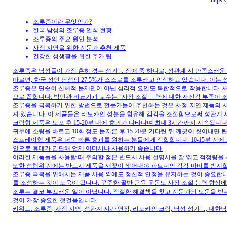
https:
조루증이란 무엇인가?
한국 남성의 조루증 인식 현황
조루증의 주요 원인 분석
사정 지연을 위한 전문가 추천 제품
건강한 성생활을 위한 추가 팁
조루증은 남성들이 가장 흔히 겪는 성기능 장애 중 하나로, 성관계 시 만족스러
따르면, 한국 성인 남성의 27.5%가 스스로를 조루라고 인식하고 있습니다. 이는
조루증은 단순히 신체적 문제만이 아닌 심리적 요인도 복합적으로 작용합니다. 새
으로 꼽힙니다. 박민관 비뇨기과 교수는 "사정 조절 능력에 대한 자신감 부족이 
조루증을 극복하기 위한 방법으로 전문가들이 추천하는 것은 사정 지연 제품의 
져 있습니다. 이 제품들은 리도카인 성분을 함유해 감각을 조절함으로써 성관계 
크림형 제품은 도포 후 15-20분 내에 효과가 나타나며 최대 3시간까지 지속됩
귀두에 소량을 바르고 10회 정도 문지른 후 15-20분 기다린 뒤 깨끗이 씻어내면 
스프레이형 제품은 더욱 빠른 효과를 원하는 분들에게 적합합니다. 10-15분 전에 
인으로 휴대가 간편해 언제 어디서나 사용하기 좋습니다.
이러한 제품들을 사용할 때 주의할 점은 반드시 사용 설명서를 잘 읽고 적정량을 
또한 성행위 전에는 반드시 제품을 깨끗이 씻어내야 파트너의 감각 마비를 방지할
조루증 극복을 위해서는 제품 사용 외에도 정신적 안정을 유지하는 것이 중요합니
를 조성하는 것이 도움이 됩니다. 꾸준한 골반 근육 운동도 사정 조절 능력 향상
조루는 결코 부끄러운 일이 아닙니다. 적절한 해결책을 찾고 전문가의 도움을 받
것이 가장 중요한 첫걸음입니다.
키워드: 조루증, 사정 지연, 성관계 시간 연장, 리도카인 크림, 남성 성기능, 대한