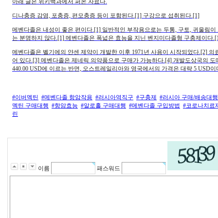
아래 글은 위키백과에서 퍼온 자료다.
디나충증 감염, 포충증, 편모충증 등이 포함된다.[1] 구강으로 섭취된다.[1]
메벤다졸은 내성이 좋은 편이다.[1] 일반적인 부작용으로는 두통, 구토, 귀울림이 
는 분명하지 않다.[1] 메벤다졸은 폭넓은 효능을 지닌 벤지미다졸형 구충제이다.[1
메벤다졸은 벨기에의 얀센 제약이 개발한 이후 1971년 사용이 시작되었다.[2]
어 있다.[3] 메벤다졸은 제네릭 의약품으로 구매가 가능하다.[4] 개발도상국의 도매가는 도
440.00 USD에 이르는 반면, 오스트레일리아와 영국에서의 가격은 대략 5 USD이다.
#이버멕틴
#메벤다졸 항암작용
#러시아역직구
#구충제
#러시아 구매/배송대행
멕틴 구매대행
#항암효능
#알로홀 구매대행
#메벤다졸 구입방법
#코로나치료
린
이름
패스워드