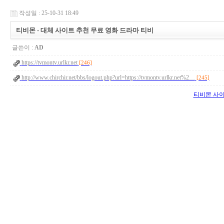
작성일 : 25-10-31 18:49
티비몬 - 대체 사이트 추천 무료 영화 드라마 티비
글쓴이 :
AD
https://tvmontv.urlkr.net
[246]
http://www.chirchir.net/bbs/logout.php?url=https://tvmontv.urlkr.net%2…
[245]
티비몬 사이