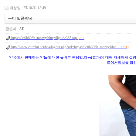
작성일 : 25-10-31 18:49
구미 일품약국
글쓴이 :
AD
https://3e0b896b1mbzvy.bluepillguide365.top
[253]
http://www.chirchir.net/bbs/logout.php?url=https://3e0b896b1mbzvy.blue…
[251]
약국에서 판매하는 약들에 대한 올바른 복용법,효능(효과)에 대해 자세하게 설명
트에서정보를 접하