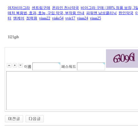
여자비아그라
센트립구매
온라인 천사약국
비아그라 구매 | 100% 정품 보장, 3일 배
매처 복용법, 효과, 효능, 구입 약국, 부작용 안내
파워맨 남성클리닉
한인약국
터
맨케어
정력원
viaaa22
viake54
vvie17
viaaa24
viaaa25
1l21gib
이름
패스워드
대