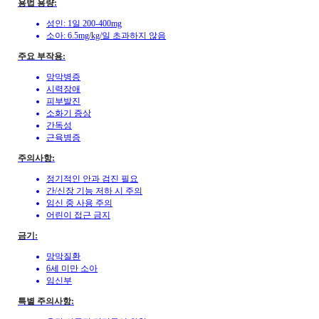
용법 용량:
성인: 1일 200-400mg
소아: 6.5mg/kg/일 초과하지 않음
주요 부작용:
망막병증
시력장애
피부발진
소화기 증상
간독성
근육병증
주의사항:
정기적인 안과 검진 필요
간/신장 기능 저하 시 주의
임신 중 사용 주의
어린이 접근 금지
금기:
망막질환
6세 미만 소아
임신부
특별 주의사항: