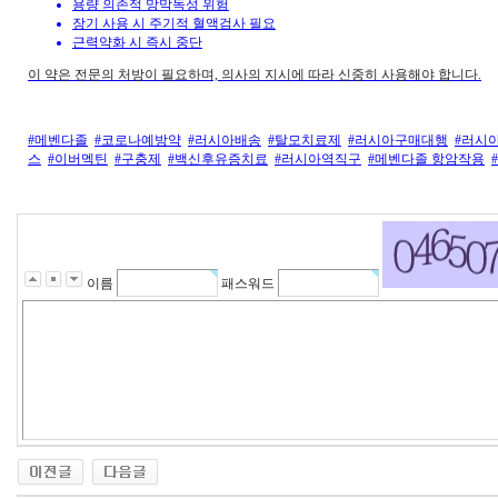
용량 의존적 망막독성 위험
장기 사용 시 주기적 혈액검사 필요
근력약화 시 즉시 중단
이 약은 전문의 처방이 필요하며, 의사의 지시에 따라 신중히 사용해야 합니다.
#메벤다졸
#코로나예방약
#러시아배송
#탈모치료제
#러시아구매대행
#러시
스
#이버멕틴
#구충제
#백신후유증치료
#러시아역직구
#메벤다졸 항암작용
이름
패스워드