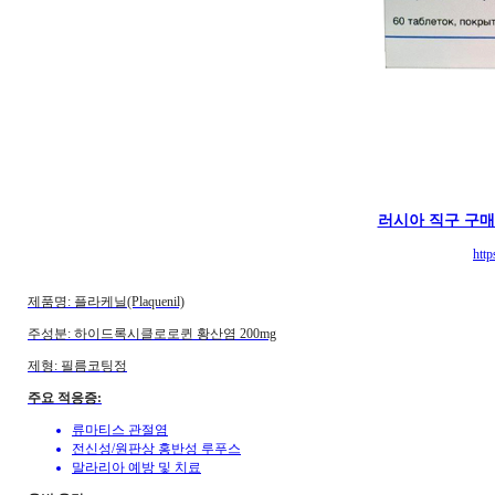
러시아 직구 구
http
제품명: 플라케닐(Plaquenil)
주성분: 하이드록시클로로퀸 황산염 200mg
제형: 필름코팅정
주요 적응증:
류마티스 관절염
전신성/원판상 홍반성 루푸스
말라리아 예방 및 치료