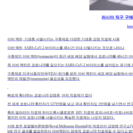
러시아 직구 구
http
이버 멕틴, 기생충 사멸시키는 구충제로 다양한 기생충 감염 치료에 사용
이버 멕틴, SARS-CoV-2 바이러스를 48시간 이내 사멸시키는 것으로 나타나
구충제인 이버 멕틴(ivermectin)이 최근 세포 배양 실험에서 코로나19를 48시
즉 이버 멕틴은 코로나19를 일으키는 SARS-CoV-2 바이러스를 살아있는 유기체 외 '
구충제로 미국식품의약국(FDA) 허가를 받은 이버 멕틴이 세포 배양 실험에서 바
멕틴의 재발견(repurposing) 필요성을 강조했다.
빠르게 확산하는 코로나19 감염증, 아직 치료제가 없다
전 세계 코로나19 확진자가 127만명을 넘고 국내 확진자도 1만명을 넘기면서 연
특히 말라리아 치료제 하이드록시클로로퀸, HIV 치료제 로피나비르+리토나비르(
됐지만 아직 코로나19를 사멸시키는 확실한 치료제는 나오지 않았다.
이에 호주 로얄멜버른병원(Royal Melbourne Hospital)의 빅토리아 감염병 연구소(Victorian Inf
h에 연구 결과를 발표하면서 아버멕틴이 잠재적 코로나19 치료제일 수 있다고 밝