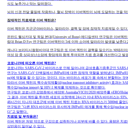
식도 늦추거나 막는 알려졌다.
뇌의 신경 전달 물질에 작용하나, 혈뇌 장벽이 이버멕틴이 뇌에 도달하는 것을 막
잠재적인 치료제로 이버 멕틴은?
이버 멕틴은 치군군야바이러스, 말라리아, 결핵 및 암에 잠재적 치료제일 수 있다
핀란드 헬싱키대 및 독일 본대(University of Bonn) 메디칼센터 연구팀은 이버멕
립대 Brian D Foy 연구팀은 이버멕틴이 5세 이하 소아에 말라리아 발생을 낮춘다
캐나다 브리티시컬럼비아대 연구팀은 또 이버 멕틴이 결핵을 일으키는 박테리아를
여성 암 중 상피성난소암에 항암제와 함께 투여되면 치료 효과를 개선한다고 발
코로나19에 떠오른 이버 멕틴은?
코로나19는 SARS-CoV-2 바이러스로 인해 일어나며 급성호흡기증후군인 SARS
연구는 SARS-CoV 단백질에서 IMPα/β1에 대한 잠재적 역할을 밝혀냈다. IMPα/β1는
ng)에 역할을 할 수 있다는 것이다. 이는 바이러스 세포가 몸 속에서 분할하는 것
따라서 이버 멕틴의 핵수송억제활성(nuclear transport inhibitory activit
핵수입(nuclear import) 및 HIV-1 복제를 억제하는 것으로 확인됐다.
연구팀은 코로나19 감염증에서 배양된 Australia/VIC01/2020 배양주를 vERO
그 결과, 이버 멕틴을 투여한 세포의 상청액에 24시간 이내 RNA 바이러스는 93%
48시간이 지나자 대조군에 비해 이버 멕틴 치료는 RNA 바이러스가 5000배 줄었
연구팀은 "다른 RNA 바이러스와 유사하게 IMPα/β1 매개를 통해 핵수입(nucle
다"고 말했다.
치료법 및 부작용은?
이버 멕틴은 처방 약으로 구강으로 섭취하거나 피부에 바를 수 있다. 용량은 치
상반응이 일어날 수 있다.