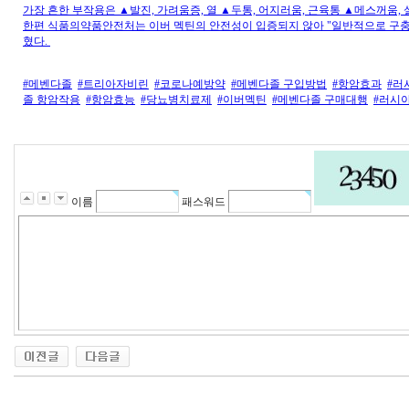
가장 흔한 부작용은 ▲발진, 가려움증, 열 ▲두통, 어지러움, 근육통 ▲메스꺼움, 
한편 식품의약품안전처는 이버 멕틴의 안전성이 입증되지 않아 "일반적으로 구충
혔다.
#메벤다졸
#트리아자비린
#코로나예방약
#메벤다졸 구입방법
#항암효과
#러
졸 항암작용
#항암효능
#당뇨병치료제
#이버멕틴
#메벤다졸 구매대행
#러시
이름
패스워드
대