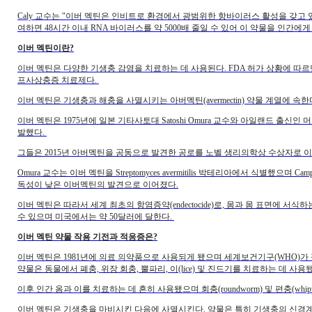
Caly 교수는 "이버 멕틴은 인비트로 환경에서 광범위한 항바이러스 활성을 갖고 있어
여하면 48시간 이내 RNA 바이러스를 약 5000배 줄일 수 있어 이 약물을 인간에
이버 멕틴이란?
이버 멕틴은 다양한 기생충 감염을 치료하는 데 사용된다. FDA 허가 상황에 따르면 이버멕틴은
프사상충증 치료제다.
이버 멕틴은 기생충과 해충을 사멸시키는 아버멕틴(avermectin) 약물 계열에 속한
이버 멕틴은 1975년에 일본 기타사토대 Satoshi Omura 교수와 아일랜드 출신인 머크테라퓨틱리서치기
발했다.
그들은 2015년 아버멕틴을 공동으로 발견한 공로를 노벨 생리의학상 수상자로 
Omura 교수는 이버 멕틴을 Streptomyces avermitilis 박테리아에서 식별했으
독성이 낮은 이버멕틴의 발견으로 이어졌다.
이버 멕틴은 따라서 세계 최초의 항염증약(endectocide)로, 몸과 몸 표면에 서
수 있으며 미국에서는 약 50달러에 달한다.
이버 멕틴 약물 작용 기전과 적응증은?
이버 멕틴은 1981년에 의료 의약품으로 사용되게 됐으며 세계보건기구(WHO)가 필수 의약품
약물은 동물에서 폐충, 위장 회충, 뿔파리, 이(lice) 및 진드기를 치료하는 데 
이후 인간 옴과 이를 치료하는 데 흔히 사용됐으며 회충(roundworm) 및 편충(w
이버 멕틴은 기생충을 마비시킨 다음에 사멸시킨다. 약물은 특히 기생충의 신경