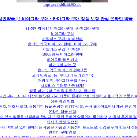
https://cy2.qldkahf365.top
[ 성인약국 ] ) 비아그라 구매 · 카마그라 구매 정품 보장 안심 온라인 약국
(
[ 성인약국 ]
) 비아그라 구매 · 카마그라 구매
비아그라 구입
시알리스 구매 · 비아센터
온라인 약국 비아그라 판매 · 비아그라 구매
시알리스 구입 · 비아센터
100% 정품 비아그라 판매
비아그라 빠른 배송
비아그라 파는 곳
온라인 약국 비아그라 판매 1등
고객 만족도 1등 비아그라 온라인 약국
처방 없이 비아그라 구입 가능?
시알리스 구매도 간편하게!
정품 비아그라 구입을 위한 5가지 필수 팁
하나입니다. 그러나 시장에는 많은 가짜 제품이 존재하므로, 안전하고 효과적인 정품 비
정품 확인 방법
호, 제조사 로고, 유통기한 등을 꼼꼼히 점검하세요. 공식 웹사이트에서 제품 진위 여
온라인 약국 선택
수 있는 약국을 선택해야 합니다. 인증된 온라인 약국인지 확인하고, 사용자 후기와 
의사 처방전 필요성
. 처방전 없이 판매되는 제품은 가품일 가능성이 높으므로, 건강을 위해 반드시 전문
안전한 구매 경로