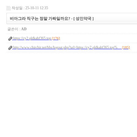
작성일 : 25-10-11 12:35
비아그라 직구는 정말 가짜일까요? - [ 성인약국 ]
글쓴이 :
AD
https://cy2.qldkahf365.top
[176]
http://www.chirchir.net/bbs/logout.php?url=https://cy2.qldkahf365.top%…
[185]