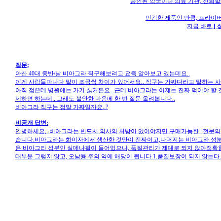
공인된 약국이나 의료 기관, 신뢰할
민감한 제품인 만큼, 프라이
지금 바로
[
질문:
아산 40대 중반/남 비아그라 직구해보려고 요즘 알아보고 있는데요..
이게 사람들마나다 말이 조금씩 차이가 있어서요.. 직구는 가짜다라고 말하는 사람
아직 젊은데 병원에는 가기 싫거든요.. 근데 비아그라는 이제는 진짜 먹어야 할 것
제하면 하는데.. 그래도 불안한 마음에 한 번 질문 올려봅니다..
비아그라 직구는 정말 가짜일까요..?
비공개 답변:
안녕하세요, .비아그라는 반드시 의사의 처방이 있어야지만 구매가능한 "전문의
습니다.비아그라는 화이자에서 생산한 것만이 진짜이고,나머지는 비아그라 성분인
은 비아그라 성분인 실데나필이 들어있으나, 품질관리가 제대로 되지 않아정확함
대부분 그렇지 않고, 오남용 주의 약에 해당이 됩니다.1.품질보장이 되지 않는다