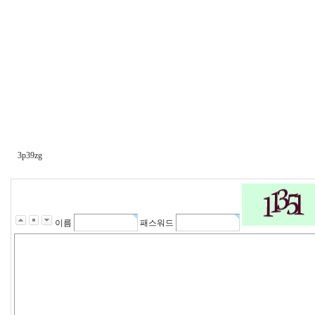
3p39zg
이름
패스워드