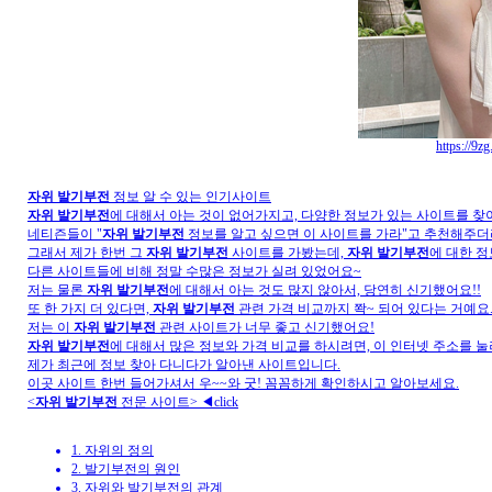
https://9z
자위 발기부전
정보 알 수 있는 인기사이트
자위 발기부전
에 대해서 아는 것이 없어가지고, 다양한 정보가 있는 사이트를 찾
네티즌들이 "
자위 발기부전
정보를 알고 싶으면 이 사이트를 가라"고 추천해주더
그래서 제가 한번 그
자위 발기부전
사이트를 가봤는데,
자위 발기부전
에 대한 정
다른 사이트들에 비해 정말 수많은 정보가 실려 있었어요~
저는 물론
자위 발기부전
에 대해서 아는 것도 많지 않아서, 당연히 신기했어요!!
또 한 가지 더 있다면,
자위 발기부전
관련 가격 비교까지 쫙~ 되어 있다는 거예요
저는 이
자위 발기부전
관련 사이트가 너무 좋고 신기했어요!
자위 발기부전
에 대해서 많은 정보와 가격 비교를 하시려면, 이 인터넷 주소를 눌
제가 최근에 정보 찾아 다니다가 알아낸 사이트입니다.
이곳 사이트 한번 들어가셔서 우~~와 굿! 꼼꼼하게 확인하시고 알아보세요.
<
자위 발기부전
전문 사이트> ◀click
1. 자위의 정의
2. 발기부전의 원인
3. 자위와 발기부전의 관계