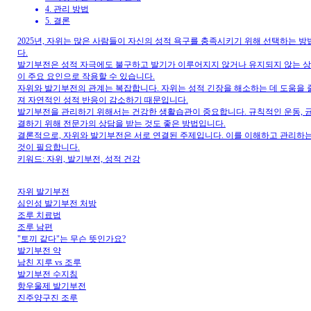
4. 관리 방법
5. 결론
2025년, 자위는 많은 사람들이 자신의 성적 욕구를 충족시키기 위해 선택하는 
다.
발기부전은 성적 자극에도 불구하고 발기가 이루어지지 않거나 유지되지 않는 상태를
이 주요 요인으로 작용할 수 있습니다.
자위와 발기부전의 관계는 복잡합니다. 자위는 성적 긴장을 해소하는 데 도움을 줄
져 자연적인 성적 반응이 감소하기 때문입니다.
발기부전을 관리하기 위해서는 건강한 생활습관이 중요합니다. 규칙적인 운동, 균형 
결하기 위해 전문가의 상담을 받는 것도 좋은 방법입니다.
결론적으로, 자위와 발기부전은 서로 연결된 주제입니다. 이를 이해하고 관리하는
것이 필요합니다.
키워드: 자위, 발기부전, 성적 건강
자위 발기부전
심인성 발기부전 처방
조루 치료법
조루 남편
"토끼 같다"는 무슨 뜻인가요?
발기부전 약
남친 지루 vs 조루
발기부전 수지침
항우울제 발기부전
진주양구진 조루