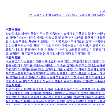
비아
#시알리스 거래처 #시알리스 구매 #비아그라 정품판매 #시
비공개 답변:
안녕하세요. 남성의 꿈을 키우는 곳 키움남성비뇨기과 강석찬 원장입니다.• 생방송 오
술 경력• Coloplast사와 함께하는 기술 교류 및 연구• 의사 교육을 위한 세미나
할 수 있도록 돕는 확실한 치료법입니다. 약물치료나 주사치료로 효과가 부족한 경
일상생활 복귀는 빠른 편입니다. 개인에 따라 회복 속도는 다르지만, 의료진 지
출혈이나 감염, 통증 등이 있을 수 있습니다. 하지만 보형물은 안정성이 검증된
은 보형물의 종류(굴곡형,팽창형)와 개인 상태에 따라 달라지지만, 일
비공개 답변:
수술을 고려하는 분들이라면 누구나 효과, 회복 기간, 부작용에 대해 걱정하기 
물을 삽입해서 발기를 유도하는 방법입니다.수술 효과는 매우 확실한데요.보형물 
자연 발기가 어려운 분들에게는 효과적인 치료 방법입니다.회복 기간은 개인차가 
복되고 성관계가 가능해지기까지는 한두 달 정도의 시간이 필요할 수 있습니다.수
운 결과를 얻을 수 있습니다.모든 수술이 그렇듯 발기부전 수술에도 부작용이 있을
생할 수 있습니다.따라서 경험이 풍부한 전문의를 찾아 충분히 상담하고 수술을
비공개 답변:
안녕하세요.발기부전 증상으로 인하여, 수술 관련 문의하신 상황으로 생각됩니다
려해보기도 합니다. 발기부전 자가주사 트리믹스는 경구약의 효과가 떨어지거나 
대한 염려가 많은 경우 등에서 주사요법으로 사용되며, 경구약에 비해 작용시간
올리기되는 상황이나 원인들은 개인차가 있으며, 초기 용량부터 시간이 지나면서 