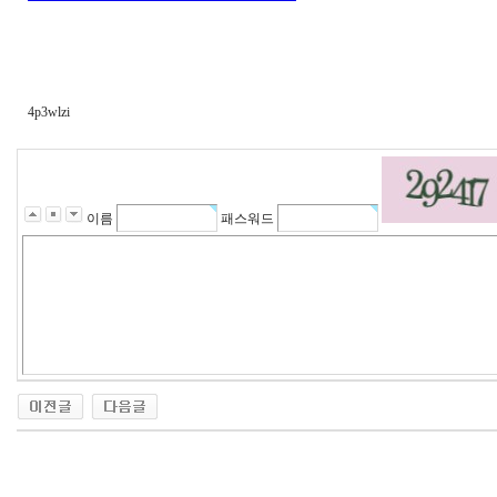
4p3wlzi
이름
패스워드
대
출
DB