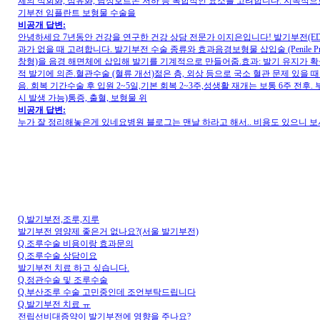
체의 석회화, 섬유화, 남성호르몬 저하 등 복합적인 요소를 고려합니다. 지속적
기부전 임플란트 보형물 수술을
비공개 답변:
안녕하세요 7년동안 건강을 연구한 건강 상담 전문가 이지은입니다! 발기부전(ED
과가 없을 때 고려합니다. 발기부전 수술 종류와 효과음경보형물 삽입술 (Penile 
창형)을 음경 해면체에 삽입해 발기를 기계적으로 만들어줌.효과: 발기 유지가 확실,
적 발기에 의존.혈관수술 (혈류 개선)젊은 층, 외상 등으로 국소 혈관 문제 있을 
음. 회복 기간수술 후 입원 2~5일,기본 회복 2~3주,성생활 재개는 보통 6주 전후
시 발생 가능)통증, 출혈, 보형물 위
비공개 답변:
누가 잘 정리해놓은게 있네요병원 블로그는 맨날 하라고 해서.. 비용도 있으니
Q.발기부전,조루,지루
발기부전 영양제 좋은거 없나요?(서울 발기부전)
Q.조루수술 비용이랑 효과문의
Q.조루수술 상담이요
발기부전 치료 하고 싶습니다.
Q.정관수술 및 조루수술
Q.부산조루 수술 고민중인데 조언부탁드립니다
Q.발기부전 치료 ㅠ
전립선비대증약이 발기부전에 영향을 주나요?