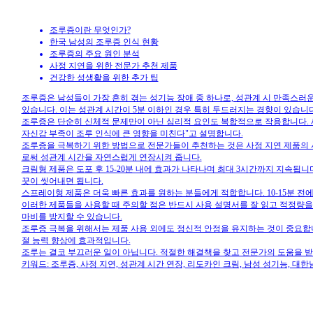
조루증이란 무엇인가?
한국 남성의 조루증 인식 현황
조루증의 주요 원인 분석
사정 지연을 위한 전문가 추천 제품
건강한 성생활을 위한 추가 팁
조루증은 남성들이 가장 흔히 겪는 성기능 장애 중 하나로, 성관계 시 만족스러
있습니다. 이는 성관계 시간이 5분 이하인 경우 특히 두드러지는 경향이 있습니다
조루증은 단순히 신체적 문제만이 아닌 심리적 요인도 복합적으로 작용합니다. 새
자신감 부족이 조루 인식에 큰 영향을 미친다"고 설명합니다.
조루증을 극복하기 위한 방법으로 전문가들이 추천하는 것은 사정 지연 제품의 
로써 성관계 시간을 자연스럽게 연장시켜 줍니다.
크림형 제품은 도포 후 15-20분 내에 효과가 나타나며 최대 3시간까지 지속됩니
끗이 씻어내면 됩니다.
스프레이형 제품은 더욱 빠른 효과를 원하는 분들에게 적합합니다. 10-15분 전
이러한 제품들을 사용할 때 주의할 점은 반드시 사용 설명서를 잘 읽고 적정량을
마비를 방지할 수 있습니다.
조루증 극복을 위해서는 제품 사용 외에도 정신적 안정을 유지하는 것이 중요합니
절 능력 향상에 효과적입니다.
조루는 결코 부끄러운 일이 아닙니다. 적절한 해결책을 찾고 전문가의 도움을 
키워드: 조루증, 사정 지연, 성관계 시간 연장, 리도카인 크림, 남성 성기능, 대