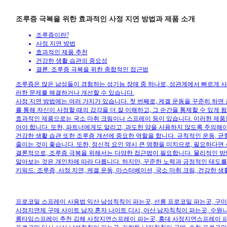
조루증 극복을 위한 효과적인 사정 지연 방법과 제품 소개
조루증이란?
사정 지연 방법
효과적인 제품 추천
건강한 생활 습관의 중요성
결론: 조루증 극복을 위한 종합적인 접근법
조루증은 많은 남성들이 경험하는 성기능 장애 중 하나로, 성관계에서 빠르게 사
러한 문제를 해결하거나 개선할 수 있습니다.
사정 지연 방법에는 여러 가지가 있습니다. 첫 번째로, 케겔 운동을 꾸준히 하면
를 통해 자신이 사정할 때의 감각을 더 잘 이해하고, 그 순간을 통제할 수 있게 
효과적인 제품으로는 국소 마취 크림이나 스프레이 등이 있습니다. 이러한 제품들
어야 합니다. 또한, 파트너에게도 알리고, 과도한 양을 사용하지 않도록 주의해야
건강한 생활 습관 또한 조루증 개선에 중요한 역할을 합니다. 규칙적인 운동, 균
줄이는 것이 좋습니다. 또한, 정신적 요인 역시 큰 영향을 미치므로, 필요하다
결론적으로, 조루증 극복을 위해서는 다양한 접근법이 필요합니다. 물리적인 방법
알아보는 것은 개인차에 따라 다릅니다. 하지만, 꾸준한 노력과 긍정적인 태도를 
키워드: 조루증, 사정 지연, 케겔 운동, 마스터베이션, 국소 마취 크림, 건강한 생
프로코밀 스프레이 사용법 익산 남성칙칙이 파는곳, 선릉 프로코밀 파는곳, 구
사정지연제 구매 사이트 남자 혼자 나이트 디시, 아산 남자칙칙이 파는곳, 수원
롱타임스프레이 추천 김해 사정지연스프레이 파는곳, 홍대 사정지연스프레이 파는