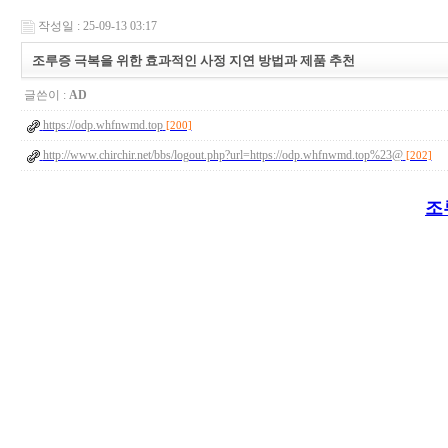
작성일 : 25-09-13 03:17
조루증 극복을 위한 효과적인 사정 지연 방법과 제품 추천
글쓴이 :
AD
https://odp.whfnwmd.top
[200]
http://www.chirchir.net/bbs/logout.php?url=https://odp.whfnwmd.top%23@
[202]
조