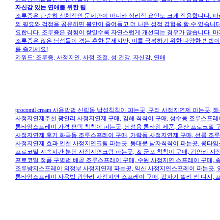
자신감 있는 연애를 위한 팁
조루증은 단순히 신체적인 문제만이 아니라 심리적 요인도 크게 작용합니다. 따라
의 필요와 걱정을 공유하면 불안이 줄어들고 더 나은 성적 경험을 할 수 있습니다.
요합니다. 조루증은 경험이 쌓일수록 자연스럽게 개선되는 경우가 많습니다. 마지
조루증은 많은 남성들이 겪는 흔한 문제지만, 이를 극복하기 위한 다양한 방법이
를 즐기세요!
키워드: 조루증, 사정지연, 사정 조절, 성 건강, 자신감, 연애
procomil cream 사용방법 신림동 남성칙칙이 파는곳, 구리 사정지연제 파는곳,
사정지연제추천 광안리 사정지연제 구매, 김해 칙칙이 구매, 성수동 조루스프레이
롱타임스프레이 가격 평택 칙칙이 파는곳, 남성용 롱타임 제품, 용산 프로코밀 구
사정지연제 후기 화곡동 조루스프레이 구매, 가락동 사정지연제 구매, 선릉 조루
사정지연제 효과 인천 사정지연크림 파는곳, 동대문 남자칙칙이 파는곳, 롱타임스
프로코밀 지속시간 분당 사정지연크림 파는곳, ＆ 군포 칙칙이 구매, 광안리 사
프로코밀 정품 구별법 배곧 조루스프레이 구매, 수원 사정지연 스프레이 구매, 
조루방지스프레이 의정부 사정지연제 파는곳, 익산 사정지연스프레이 파는곳, 영
롱타임스프레이 사용법 광안리 사정지연 스프레이 구매, 갑자기 빨리 쌈 디시, 