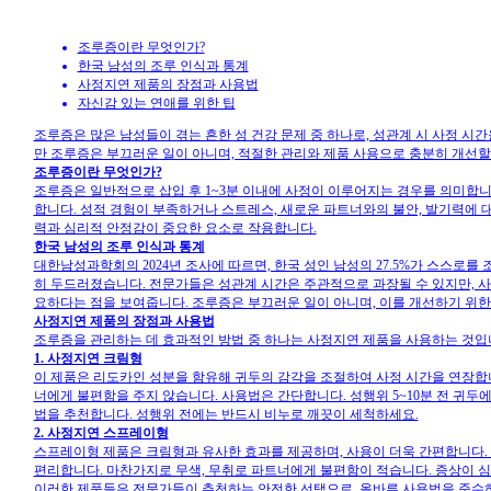
조루증이란 무엇인가?
한국 남성의 조루 인식과 통계
사정지연 제품의 장점과 사용법
자신감 있는 연애를 위한 팁
조루증은 많은 남성들이 겪는 흔한 성 건강 문제 중 하나로, 성관계 시 사정 
만 조루증은 부끄러운 일이 아니며, 적절한 관리와 제품 사용으로 충분히 개선할
조루증이란 무엇인가?
조루증은 일반적으로 삽입 후 1~3분 이내에 사정이 이루어지는 경우를 의미합니
합니다. 성적 경험이 부족하거나 스트레스, 새로운 파트너와의 불안, 발기력에 대
력과 심리적 안정감이 중요한 요소로 작용합니다.
한국 남성의 조루 인식과 통계
대한남성과학회의 2024년 조사에 따르면, 한국 성인 남성의 27.5%가 스스로를
히 두드러졌습니다. 전문가들은 성관계 시간은 주관적으로 과장될 수 있지만, 사
요하다는 점을 보여줍니다. 조루증은 부끄러운 일이 아니며, 이를 개선하기 위한
사정지연 제품의 장점과 사용법
조루증을 관리하는 데 효과적인 방법 중 하나는 사정지연 제품을 사용하는 것입니
1. 사정지연 크림형
이 제품은 리도카인 성분을 함유해 귀두의 감각을 조절하여 사정 시간을 연장합니다
너에게 불편함을 주지 않습니다. 사용법은 간단합니다. 성행위 5~10분 전 귀두에 소량(
법을 추천합니다. 성행위 전에는 반드시 비누로 깨끗이 세척하세요.
2. 사정지연 스프레이형
스프레이형 제품은 크림형과 유사한 효과를 제공하며, 사용이 더욱 간편합니다. 성행
편리합니다. 마찬가지로 무색, 무취로 파트너에게 불편함이 적습니다. 증상이 심한
이러한 제품들은 전문가들이 추천하는 안전한 선택으로, 올바른 사용법을 준수하면