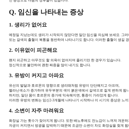
인 증상으로 다음의 징후들이 있습니다.
Q. 임신을 나타내는 증상
1. 생리가 없어요
예정일 지났는데도 생리가 시작되지 않았다면 일단 임신을 의심해 보세요. 그러
또는 갈색의 출혈이 복통을 동반하여 나타나기도 합니다. 이러한 출혈이 생길 경
2. 이유없이 피곤해요
왠지 피곤하고 아무것도 할 의욕이 없어지며 졸리기만 한 경우가 있습니다.
정신적으로 불안하여 괜한 짜증을 많이 내기도 합니다.
3. 유방이 커지고 아파요
유선의 발달과 호르몬의 영향으로 생리때처럼 유방이 단단해지고 아프며,
멜라닌색소가 증가하여 유두부분의 색이 붉은색에서 갈색으로 짙게 변하게 됩니
하지만, 일단 몸이 호르몬의 증가에 익숙해지면, 통증이 가라앉게 됩니다.
이러한 유방의 변화는 임신2-3개월에 나타나기 시작하나 이 시기의 증상은 느끼
4. 소변이 자주 마려워요
화장실 가는 횟수가 잦아지게 됩니다. 또한 배뇨후에도 잔뇨감이 느껴져 개운하
자궁이 커지면서 방광을 압박하기 때문에 조금만 소변이 차도 화장실을 찾게 됩