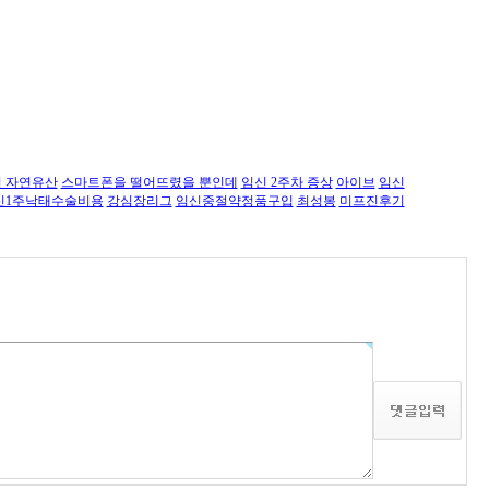
 자연유산
스마트폰을 떨어뜨렸을 뿐인데
임신 2주차 증상
아이브
임신
신1주낙태수술비용
강심장리그
임신중절약정품구입
최성봉
미­프진후기