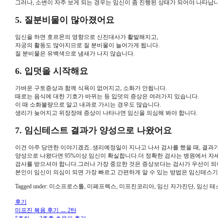
그러나, 소변이 자주 보게 되는 경우는 임신이 좀 진행된 상태가 되어야 나타납니
5. 질분비물이 많아졌어요
임신을 하면 호르몬의 영향으로 신진대사가 활발해지고,
자궁의 활동도 많아지므로 질 분비물이 늘어가게 됩니다.
질 분비물은 유백색으로 냄새가 나지 않습니다.
6. 입덧을 시작해요
가벼운 구토증상과 함께 식욕이 없어지고, 소화가 안됩니다.
때로는 음식에 대한 기호가 바뀌는 등 입덧의 증상은 여러가지 있습니다.
이 때 소화불량으로 알고 내과로 가시는 경우도 많습니다.
생리가 늦어지고 위장장애 증상이 나타나면 임신을 의심해 봐야 합니다.
7. 임신테스트 결과가 양성으로 나왔어요
이건 아주 당연한 이야기겠죠..생리예정일이 지나고 나서 검사를 했을 때, 결과
양성으로 나왔다면 95%이상 임신이 확실합니다.더 정확한 검사는 병원에서 자
검사를 받으셔야 합니다.그러나 가장 중요한 것은 증상보다는 검사가 우선이 되
본인이 임신이 의심이 되면 가장 빠르고 간편하게 알 수 있는 방법은 임신테스
Tagged under: 미소프로스톨, 미페프렉스, 미프진코리아, 임신 자가진단, 임
후기
미프진 복용 후기 ㅡ 2탄