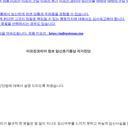
국
정품 미프진
미프진 구입
미프진 후기
미프진 코리아
임신수술
낙태약
낙태약 구입
상황에서 임신하게 되면 당황과 두려움을 경험할 수 있습니다.
게 된다면 그것이 정말로 책임질 수 있는 행동인지에 대해서도 심사숙고해야 합니다.
물 중절을 선택하시는 경우도 있습니다.
장을 약속드립니다. 정품 미프진 :
https://mifepristone.top
미프진코리아 정보 임신초기증상 자가진단
진단법에 대해서 설명 드리도록 하겠습니다.
생리가 불규칙 한 분들은 몇 달이 지나도 임신여부를 느끼지 못하고 뒤늦게 임신사실을