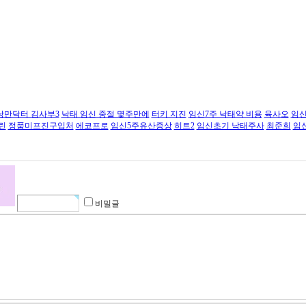
낭만닥터 김사부3
낙태 임신 중절 몇주만에
터키 지진
임신7주 낙태약 비용
육사오
임신
린
정품미프진구입처
에코프로
임신5주유산증상
히트2
임신초기 낙태주사
최준희
임
비밀글