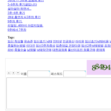
5주차 ~~ 3주후 초음파 후기
5~6주차 후기글입니다
설마설마 하면서...
5주~6주 후기
20대 흡연자 4-5주차 후기
9주차 후기.
리얼임..40만이 아깝지않음.
6주에서 7주차
Tags:
임신 착상혈
유승준
임신초기 낙태
인터넷
인공유산
아이유
임신초기낙태비용
중절하는방법
이다인
임신3주차증상
입춘대길 건양다경
임신2주낙태방법
조정
라비
중절수술
남명렬
낙태약구매
대한검정회
울산미프진 정품구매
윤재옥
이름
패스워드