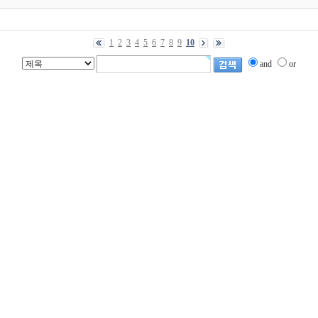
1
2
3
4
5
6
7
8
9
10
and
or