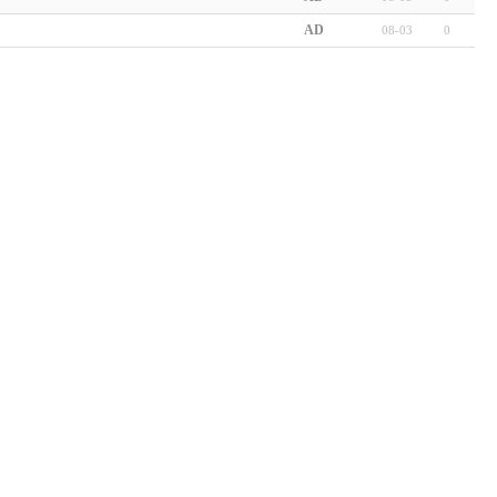
AD
08-03
0