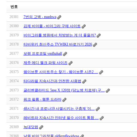
번호
20381
7번의 고백 - manhwa
20380
김제 비아몰 - 비아그라 구매 사이트
20379
비아그라를 병원에서 처방받는 게 더 좋을까?
20378
티비위키 최신주소 TVWIKI 바로가기 2026
20377
보령 프로코밀 vmfhzhalf
20376
제주 메디 젤크 파워 사이즈
20375
웨이브툰 사이트주소 찾기 - 웨이브툰 시즌2 …
20374
타다라필 지속시간과 안전한 사용법
20373
글리벤클라미드 5mg X 120정 (당뇨병 치료제) 구…
20372
핑크 필름 - 웹툰 드라마
20371
48시간 내 코로나19 사멸시키는 구충제 '이…
20370
레비트라 지속시간 인터넷 필수 사이트 통합 …
20369
늑대닷컴
20368
남원 비아그라정품 qldkrmfkwjdvna