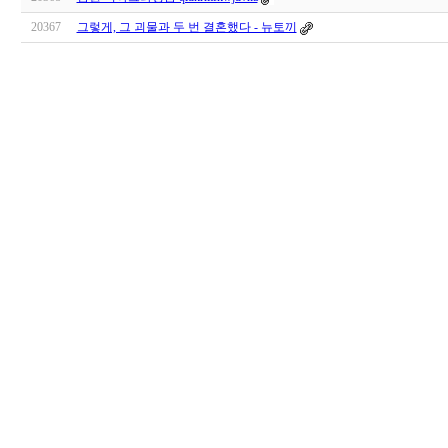
20367
그렇게, 그 괴물과 두 번 결혼했다 - 뉴토끼
대
출
DB
돔
클
럽
DOMCLUB.top
출
장
파
란
출
장
마
사
지
마
나
토
끼
최