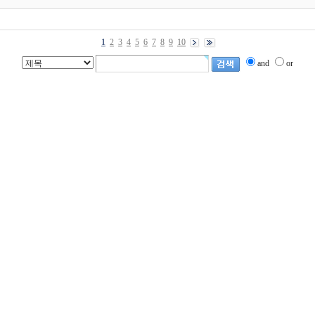
1
2
3
4
5
6
7
8
9
10
and
or