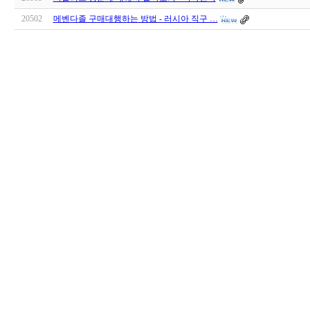
20502
메벤다졸 구매대행하는 방법 - 러시아 직구 …
대
출
DB
돔
클
럽
DOMCLUB.top
출
장
파
란
출
장
마
사
지
마
나
토
끼
최