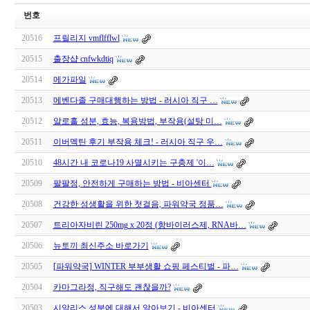
번호
20516
프릴리지 vmflfflwl
20515
출장샵 cnfwkdtiq
20514
메가파일
20513
메벤다졸 구매대행하는 방법 - 러시아 직구 …
20512
알로홀 성분, 효능, 복용방법, 부작용(설탕 미…
20511
이버멕틴 후기 부작용 체크! - 러시아 직구 우…
20510
48시간 내 코로나19 사멸시키는 구충제 '이…
20509
팔팔정, 안전하게 구매하는 방법 - 비아센터
20508
건강한 성생활을 위한 첫걸음, 파워약국 정품…
20507
트리아자비린 250mg x 20정 (항바이러스제, RNA바…
20506
뉴토끼 최신주소 바로가기
20505
[파워약국] WINTER 부부생활 쇼핑 페스티벌 - 파…
20504
카마그라정, 직구해도 괜찮을까?
20503
시알리스 성분에 대해서 알아보기 - 비아센터