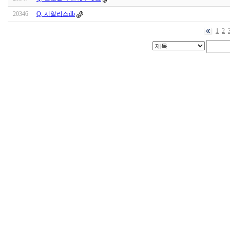
20346
Q. 시알리스db
1
2
대
출
DB
돔
클
럽
DOMCLUB.top
출
장
파
란
출
장
마
사
지
마
나
토
끼
최