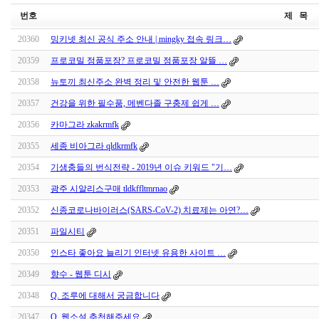
번호
제 목
20360
밍키넷 최신 공식 주소 안내 | mingky 접속 링크…
20359
프로코밀 정품포장? 프로코밀 정품포장 알뜰 …
20358
뉴토끼 최신주소 완벽 정리 및 안전한 웹툰 …
20357
건강을 위한 필수품, 메벤다졸 구충제 쉽게 …
20356
카마그라 zkakrmfk
20355
세종 비아그라 qldkrmfk
20354
기생충들의 번식전략 - 2019년 이슈 키워드 "기…
20353
광주 시알리스구매 tldkffltmrnao
20352
신종코로나바이러스(SARS-CoV-2) 치료제는 아연?…
20351
파일시티
20350
인스타 좋아요 늘리기 인터넷 유용한 사이트 …
20349
향수 - 웹툰 디시
20348
Q. 조루에 대해서 궁금합니다
20347
Q. 웹소설 추천해주세요