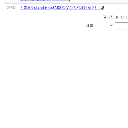
20352
신종코로나바이러스(SARS-CoV-2) 치료제는 아연?…
31
32
3
대
출
DB
돔
클
럽
DOMCLUB.top
출
장
파
란
출
장
마
사
지
마
나
토
끼
최