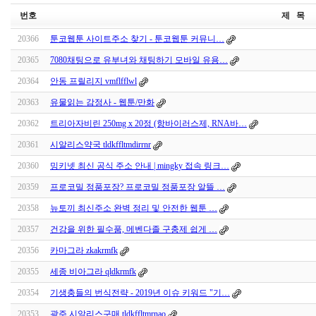
번호
제 목
20366
툰코웹툰 사이트주소 찾기 - 툰코웹툰 커뮤니…
20365
7080채팅으로 유부녀와 채팅하기 모바일 유용…
20364
안동 프릴리지 vmflfflwl
20363
유물읽는 감정사 - 웹툰/만화
20362
트리아자비린 250mg x 20정 (항바이러스제, RNA바…
20361
시알리스약국 tldkffltmdirrnr
20360
밍키넷 최신 공식 주소 안내 | mingky 접속 링크…
20359
프로코밀 정품포장? 프로코밀 정품포장 알뜰 …
20358
뉴토끼 최신주소 완벽 정리 및 안전한 웹툰 …
20357
건강을 위한 필수품, 메벤다졸 구충제 쉽게 …
20356
카마그라 zkakrmfk
20355
세종 비아그라 qldkrmfk
20354
기생충들의 번식전략 - 2019년 이슈 키워드 "기…
20353
광주 시알리스구매 tldkffltmrnao