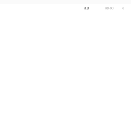
AD
08-03
0