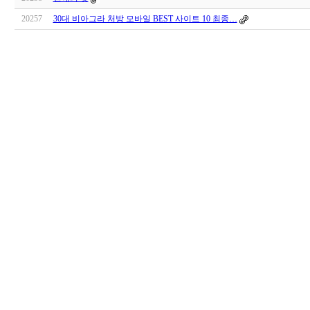
20257
30대 비아그라 처방 모바일 BEST 사이트 10 최종…
대
출
DB
돔
클
럽
DOMCLUB.top
출
장
파
란
출
장
마
사
지
마
나
토
끼
최