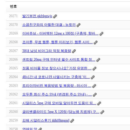
번호
20271
발기부전 qkfrlqnwjs
20270
소꿉친구와의 아찔한 대결 - 뉴토끼
20269
이버쥬브 - 이버멕틴 12mg x 100정 (구충제, 항바…
20268
조아툰, 무료 웹툰, 웹툰 미리보기, 웹툰 사이…
20267
50대 남성 비아그라 적정 복용량
20266
센트립 20mg 구매 인터넷 필수 사이트 통합 정…
20265
정품 비아몰 정보 찾으시나요? 가장 유명한 …
20264
48시간 내 코로나19 사멸시키는 구충제 '이…
20263
트리아자비린 복용방법 및 복용량 - 러시아 …
20262
모두툰 최신 주소 안내 (변경된 주소 안내) - …
20261
시알리스 5mg 구매 모바일 알아두면 도움이 되…
20260
글리벤클라미드 5mg X 120정 (당뇨병 치료제) 구…
20259
김해 시알리스후기 tldkffltmgnrl
20258
연애의 맛