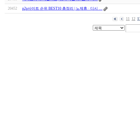
20452
p2p사이트 순위 BEST10 총정리 | 노제휴 · 디시 …
11
12
1
대
출
DB
돔
클
럽
DOMCLUB.top
출
장
파
란
출
장
마
사
지
마
나
토
끼
최