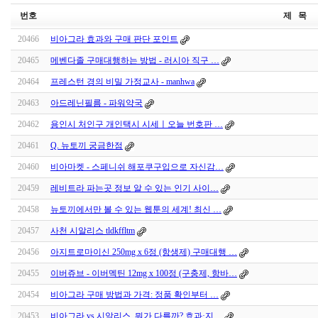
번호
제 목
20466
비아그라 효과와 구매 판단 포인트
20465
메벤다졸 구매대행하는 방법 - 러시아 직구 …
20464
프레스턴 경의 비밀 가정교사 - manhwa
20463
아드레닌필름 - 파워약국
20462
용인시 처인구 개인택시 시세ㅣ오늘 번호판 …
20461
Q. 뉴토끼 궁금한점
20460
비아마켓 - 스페니쉬 해포쿠구입으로 자신감…
20459
레비트라 파는곳 정보 알 수 있는 인기 사이…
20458
뉴토끼에서만 볼 수 있는 웹툰의 세계! 최신 …
20457
사천 시알리스 tldkffltm
20456
아지트로마이신 250mg x 6정 (항생제) 구매대행 …
20455
이버쥬브 - 이버멕틴 12mg x 100정 (구충제, 항바…
20454
비아그라 구매 방법과 가격: 정품 확인부터 …
20453
비아그라 vs 시알리스, 뭐가 다를까? 효과·지…