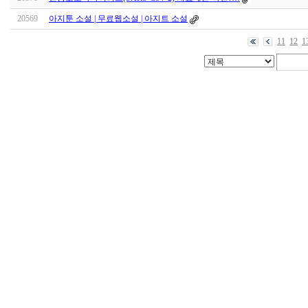
20569
아지툰 소설 | 무료웹소설 | 아지트 소설
11
12
1
대
출
DB
돔
클
럽
DOMCLUB.top
출
장
파
란
출
장
마
사
지
마
나
토
끼
최