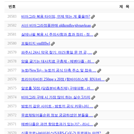
번호
제 목
20583
비아그라 복용 타이밍, 언제 먹는 게 좋을까?
20582
서산 비아그라정품판매 qldkrmfkwjdvnavksao
20581
실데나필 복용 시 주의사항과 효과 정리 - 정…
20580
프릴리지 vmflfflwl
20579
파주시 24시 약국 찾기: 야간/휴일 문 연 곳, …
20578
암을 굶기는 대사치료 구충제 - 메벤다졸 - 러…
20577
뉴토(NewTo) - 뉴토끼 공식 단축 주소 및 접속 …
20576
트리아자비린 250mg x 20정 (항바이러스제, RNA바…
20575
알로홀 50정 (담즙분비촉진제) 구매대행 - 러…
20574
비아그라 구매 시 가장 많이 하는 실수 5가지
20573
밤토끼 같은 사이트 - 밤토끼 공식 커뮤니티 …
20572
무료채팅어플순위 정보 궁금하셨던 분들을 …
20571
메벤다졸은 과연 항암효과가 있는가? - 러시…
20570
신종코로나바이러스(SARS-CoV-2) 치료제는 아연?…