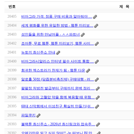
번호
제 목
20405
비아그라 가격: 정품 구매 비용과 알아둬야 …
20404
세계 평화를 위한 유일한 방법 - 웹툰 미리보…
20403
성인들을 위한 만남어플 - ㅅㅅ파트너
20402
조아툰, 무료 웹툰, 웹툰 미리보기, 웹툰 사이…
20401
뉴토끼 최신주소 안내
20400
비아그라시알리스 인터넷 필수 사이트 통합 …
20399
회귀한 엑스트라가 천재가 됨 - 웹툰 다운
20398
알로홀 50정 (담즙분비촉진제) 구매대행 - 러…
20397
팔팔정 처방전 발급부터 구매까지 완벽 정리 …
20396
비아그라와 고혈압 약을 함께 복용할 때 위험…
20395
60대 산악회에서 이성친구 확실히 만들기(쉬…
20394
파일쿠키
20393
블랙툰 최신주소 - 2026년 최신링크와 접속주…
20392
오메가만은 되고 싶지 않아!! -눈 떠보니 BL만…