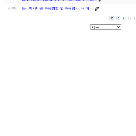
20391
트리아자비린 복용방법 및 복용량 - 러시아 …
11
12
1
대
출
DB
돔
클
럽
DOMCLUB.top
출
장
파
란
출
장
마
사
지
마
나
토
끼
최